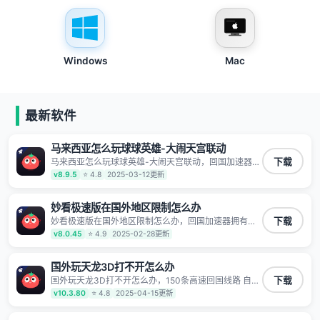
Windows
Mac
最新软件
马来西亚怎么玩球球英雄-大闹天宫联动
马来西亚怎么玩球球英雄-大闹天宫联动，回国加速器拥
下载
有全球海量节点覆盖，运营商专线不卡顿超稳定，专为
v8.9.5
⭐ 4.8
2025-03-12更新
海外华人和留学生打造，帮助海外华人免除地域限制，
随时高速稳定低延迟玩国服游戏、观看高清视频、听高
品质音乐。
妙看极速版在国外地区限制怎么办
妙看极速版在国外地区限制怎么办，回国加速器拥有全
下载
球海量节点覆盖，运营商专线不卡顿超稳定，专为海外
v8.0.45
⭐ 4.9
2025-02-28更新
华人和留学生打造，帮助海外华人免除地域限制，随时
高速稳定低延迟玩国服游戏、观看高清视频、听高品质
音乐。
国外玩天龙3D打不开怎么办
国外玩天龙3D打不开怎么办，150条高速回国线路 自有
下载
高速中转节点 无需注册 一键连接 提供高速线路 应用内
v10.3.80
⭐ 4.8
2025-04-15更新
直达视频音乐app,快人一步 应用模式 App互不干扰 不间
断的隐私保护 数据加密 隐私保护 保持高速同时确保数