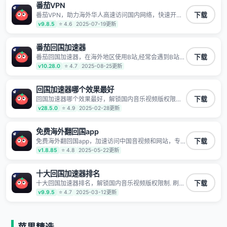
番茄VPN
TV、西瓜视频、QQ音乐、网易云音乐、酷狗音乐、YY
等主流网站应用解除限制，带你穿梭加速回国。目前已
番茄VPN，助力海外华人高速访问国内网络，快速开启
下载
有上百万用户，用户整体好评95%以上，一对一在线客
国内各直播平台,解决国内视频、音乐卡顿问题；更能加
v9.8.5
⭐ 4.6
2025-07-19更新
服支持，保障你的使用体验。
速海量国服游戏，超低延迟稳定不掉线,畅享国内网络！
番茄回国加速器
番茄回国加速器，在海外地区使用B站,经常会遇到B站地
下载
区版权限制/网络IP屏蔽,缓冲卡顿等问题,使用我们的哔
v10.28.0
⭐ 4.7
2025-08-25更新
哩哔哩专用回国VPN,可加速解决各类网络问题,一键网络
回国,全球智能专线为您提供最优线路,一对一技术客服
7*24小时服务。
回国加速器哪个效果最好
回国加速器哪个效果最好，解锁国内音乐视频版权限制.
下载
刷剧不卡，高清秒开. 有效降低国服游戏延迟. 提升国内
v28.5.0
⭐ 4.9
2025-02-28更新
主流应用访问速度 ; 独创加速黑科技 · 海量边缘. 动态多
线. 智能流控。
免费海外翻回国app
免费海外翻回国app，加速访问中国音视频和网站，专
下载
业回国加速器，帮你加速访问优酷、bilibili、腾讯视频、
v1.8.85
⭐ 4.8
2025-05-22更新
爱奇艺等，加速国服游戏，例如原神、阴阳师、和平精
英、使命召唤、天涯明月刀、一梦江湖、幻书启示录、
明日方舟、战双帕弥什、sky光·遇、另一个伊甸园等国
十大回国加速器排名
内各种服务,回国加速器致力于帮助海外华人和留学生、
十大回国加速器排名，解锁国内音乐视频版权限制. 刷剧
下载
港澳台地区用户提供最好的回国游戏和音乐视频加速服
不卡，高清秒开. 有效降低国服游戏延迟. 提升国内主流
v9.9.5
⭐ 4.7
2025-03-12更新
务，可以在海外或港澳台地区流畅加速国服游戏和音视
应用访问速度 ; 独创加速黑科技 · 海量边缘. 动态多线. 智
频服务，提供专业稳定的全球回国线路和游戏加速专
能流控。
线。能加速访问优酷、爱奇艺、腾讯视频、B站、芒果
TV、西瓜视频、QQ音乐、网易云音乐、酷狗音乐、YY
等主流网站应用解除限制，带你穿梭加速回国。目前已
苹果精选