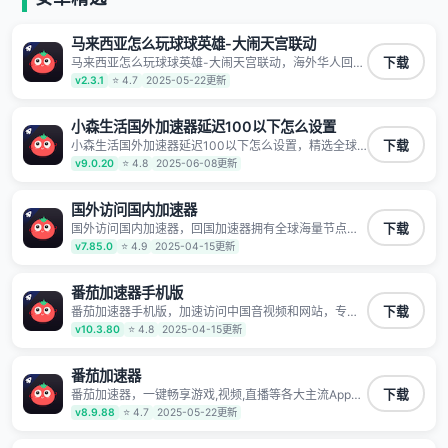
马来西亚怎么玩球球英雄-大闹天宫联动
马来西亚怎么玩球球英雄-大闹天宫联动，海外华人回国
下载
加速器,为境外华人解决海外怎么听歌?海外怎么看剧?海
v2.3.1
⭐ 4.7
2025-05-22更新
外怎么玩游戏不卡等境外难题,全球回国稳定国内节点,专
业、流畅加速让海外党们一键轻松回国,简单好用
小森生活国外加速器延迟100以下怎么设置
小森生活国外加速器延迟100以下怎么设置，精选全球
下载
好物针对海外华人、留学生和海外出差用户打造的一款
v9.0.20
⭐ 4.8
2025-06-08更新
高质量专属回国加速器,只要身处海外即可一键加速畅享
国内网络:追剧听歌、影音娱乐、游戏电竞、赛事直播、
商务办公、炒股等多场景的应用及网络加速
国外访问国内加速器
国外访问国内加速器，回国加速器拥有全球海量节点覆
下载
盖，运营商专线不卡顿超稳定，专为海外华人和留学生
v7.85.0
⭐ 4.9
2025-04-15更新
打造，帮助海外华人免除地域限制，随时高速稳定低延
迟玩国服游戏、观看高清视频、听高品质音乐。
番茄加速器手机版
番茄加速器手机版，加速访问中国音视频和网站，专业
下载
回国加速器，帮你加速访问优酷、bilibili、腾讯视频、爱
v10.3.80
⭐ 4.8
2025-04-15更新
奇艺等，加速国服游戏，例如原神、阴阳师、和平精
英、使命召唤、天涯明月刀、一梦江湖、幻书启示录、
明日方舟、战双帕弥什、sky光·遇、另一个伊甸园等国
番茄加速器
内各种服务,回国加速器致力于帮助海外华人和留学生、
番茄加速器，一键畅享游戏,视频,直播等各大主流App应
下载
港澳台地区用户提供最好的回国游戏和音乐视频加速服
用,视频加载极速不卡顿。人在海外听歌,玩国服游戏 简
v8.9.88
⭐ 4.7
2025-05-22更新
务，可以在海外或港澳台地区流畅加速国服游戏和音视
单易用。
频服务，提供专业稳定的全球回国线路和游戏加速专
线。能加速访问优酷、爱奇艺、腾讯视频、B站、芒果