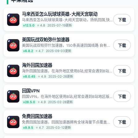
有上百万用户，用户整体好评95%以上，一对一在线客
服支持，保障你的使用体验。
马来西亚怎么玩球球英雄-大闹天宫联动
马来西亚怎么玩球球英雄-大闹天宫联动，扬帆回国,快
下载
人一步 1100万海外华人都在用的音乐视频回国加速器
v12.5.0
⭐ 4.8
2025-07-19更新
Android iOS Windows Mac TV VIP 支持多种加速场景
了解更多 看视频 全球高速通道搭配第三方CDN节点,解
锁加速腾讯视频、爱奇艺、哔哩哔哩和优酷视频,在国外
美国玩战双帕弥什加速器
也能畅快追剧!
美国玩战双帕弥什加速器，150条高速回国线路 自有高
下载
速中转节点 无需注册 一键连接 提供高速线路 应用内直
v6.8.2
⭐ 4.7
2025-09-03更新
达视频音乐app,快人一步 应用模式 App互不干扰 不间断
的隐私保护 数据加密 隐私保护 保持高速同时确保数据
不泄露 阻止第三方对数据进行窃取和监听
海外回国加速器
海外回国加速器，在海外地区使用B站,经常会遇到B站地
下载
区版权限制/网络IP屏蔽,缓冲卡顿等问题,使用我们的哔
v8.0.45
⭐ 4.9
2025-02-28更新
哩哔哩专用回国VPN,可加速解决各类网络问题,一键网络
回国,全球智能专线为您提供最优线路,一对一技术客服
7*24小时服务。
回国VPN
回国VPN，在海外地区使用B站,经常会遇到B站地区版权
下载
限制/网络IP屏蔽,缓冲卡顿等问题,使用我们的哔哩哔哩
v28.5.0
⭐ 4.9
2025-02-28更新
专用回国VPN,可加速解决各类网络问题,一键网络回国,
全球智能专线为您提供最优线路,一对一技术客服7*24小
时服务。
免费回国加速器
免费回国加速器，回国加速器拥有全球海量节点覆盖，
下载
运营商专线不卡顿超稳定，专为海外华人和留学生打
v9.9.5
⭐ 4.7
2025-03-12更新
造，帮助海外华人免除地域限制，随时高速稳定低延迟
玩国服游戏、观看高清视频、听高品质音乐。