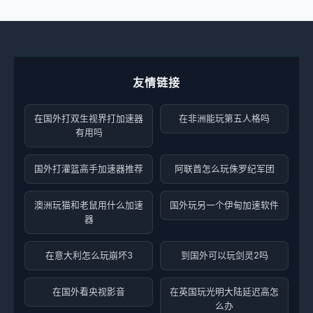
友情链接
在国外打双生视界打加速器
在非洲能玩第五人格吗
有用吗
国外打灌篮高手加速器推荐
阿联酋怎么玩侏罗纪军团
澳洲玩猫和老鼠用什么加速
国外玩另一个伊甸加速软件
器
在意大利怎么玩崩坏3
到国外可以玩剑灵2吗
在国外看央视影音
在英国玩光明大陆延迟高怎
么办