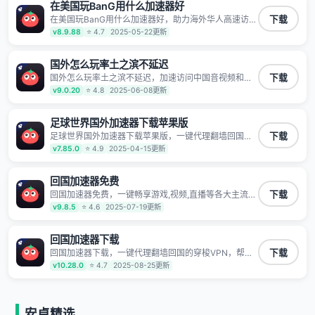
据不泄露 阻止第三方对数据进行窃取和监听
在美国玩BanG用什么加速器好
在美国玩BanG用什么加速器好，助力海外华人高速访问
下载
国内网络，快速开启国内各直播平台,解决国内视频、音
v8.9.88
⭐ 4.7
2025-05-22更新
乐卡顿问题；更能加速海量国服游戏，超低延迟稳定不
掉线,畅享国内网络！
国外怎么玩率土之滨不延迟
国外怎么玩率土之滨不延迟，加速访问中国音视频和网
下载
站，专业回国加速器，帮你加速访问优酷、bilibili、腾讯
v9.0.20
⭐ 4.8
2025-06-08更新
视频、爱奇艺等，加速国服游戏，例如原神、阴阳师、
和平精英、使命召唤、天涯明月刀、一梦江湖、幻书启
示录、明日方舟、战双帕弥什、sky光·遇、另一个伊甸
足球世界国外加速器下载苹果版
园等国内各种服务,回国加速器致力于帮助海外华人和留
足球世界国外加速器下载苹果版，一键代理翻墙回国的
下载
学生、港澳台地区用户提供最好的回国游戏和音乐视频
穿梭VPN，帮助海外华人留学生及港澳台地区用户破除
v7.85.0
⭐ 4.9
2025-04-15更新
加速服务，可以在海外或港澳台地区流畅加速国服游戏
地区版权限制问题，一键降低游戏延迟，加速访问中国
和音视频服务，提供专业稳定的全球回国线路和游戏加
网站、游戏及应用。
速专线。能加速访问优酷、爱奇艺、腾讯视频、B站、芒
回国加速器免费
果TV、西瓜视频、QQ音乐、网易云音乐、酷狗音乐、
YY等主流网站应用解除限制，带你穿梭加速回国。目前
回国加速器免费，一键畅享游戏,视频,直播等各大主流
下载
已有上百万用户，用户整体好评95%以上，一对一在线
App应用,视频加载极速不卡顿。人在海外听歌,玩国服游
v9.8.5
⭐ 4.6
2025-07-19更新
客服支持，保障你的使用体验。
戏 简单易用。
回国加速器下载
回国加速器下载，一键代理翻墙回国的穿梭VPN，帮助
下载
海外华人留学生及港澳台地区用户破除地区版权限制问
v10.28.0
⭐ 4.7
2025-08-25更新
题，一键降低游戏延迟，加速访问中国网站、游戏及应
用。
安卓精选