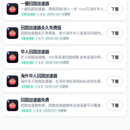
一键回国加速器
一键回国加速器，扬帆回国,快人一步 1100万海外华人
下载
都在用的音乐视频回国加速器 Android iOS Windows
v10.3.80
⭐ 4.8
2025-04-15更新
Mac TV VIP 支持多种加速场景 了解更多 看视频 全球高
速通道搭配第三方CDN节点,解锁加速腾讯视频、爱奇
艺、哔哩哔哩和优酷视频,在国外也能畅快追剧!
回国加速器永久免费版
回国加速器永久免费版，助力海外华人高速访问国内网
下载
络，快速开启国内各直播平台,解决国内视频、音乐卡顿
v8.9.88
⭐ 4.7
2025-05-22更新
问题；更能加速海量国服游戏，超低延迟稳定不掉线,畅
享国内网络！
华人回国加速器
华人回国加速器，150条高速回国线路 自有高速中转节
下载
点 无需注册 一键连接 提供高速线路 应用内直达视频音
v9.0.20
⭐ 4.8
2025-06-08更新
乐app,快人一步 应用模式 App互不干扰 不间断的隐私保
护 数据加密 隐私保护 保持高速同时确保数据不泄露 阻
止第三方对数据进行窃取和监听
海外华人回国加速器
海外华人回国加速器，在海外地区使用B站,经常会遇到B
下载
站地区版权限制/网络IP屏蔽,缓冲卡顿等问题,使用我们
v7.85.0
⭐ 4.9
2025-04-15更新
的哔哩哔哩专用回国VPN,可加速解决各类网络问题,一键
网络回国,全球智能专线为您提供最优线路,一对一技术客
服7*24小时服务。
回国加速器免费
回国加速器免费，回国加速器拥有全球海量节点覆盖，
下载
运营商专线不卡顿超稳定，专为海外华人和留学生打
v9.8.5
⭐ 4.6
2025-07-19更新
造，帮助海外华人免除地域限制，随时高速稳定低延迟
玩国服游戏、观看高清视频、听高品质音乐。